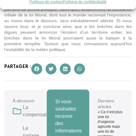
Politique de cookies
Politique de confidentialité
nom de quelques exemples que nous connaissons, ne me semble
pas être de bonne politique. Sans quoi, évidemment, la substance
initiale de la loi littoral, dont tout le monde reconnait l’importance,
au moins dans le discours, sera inévitablement altérée. Et nous
savons tous, et je conclurai ainsi, que si les brèches dans les
digues peuvent annoncer l’érosion d’un territoire entier, les
brèches dans la loi littoral pourraient aussi la balayer à la
première tempête. Surtout que nous connaissons aujourd’hui
l’instabilité de la météo politique.
Partager :
À découvrir
Derniers
Si vous
articles
La
souhaitez
« Ce n’est plus
compensation
recevoir
une loi
d’urgence
des
agricole mais
Le
informations
une loi de
partage