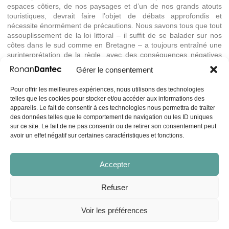
espaces côtiers, de nos paysages et d’un de nos grands atouts
touristiques, devrait faire l’objet de débats approfondis et
nécessite énormément de précautions. Nous savons tous que tout
assouplissement de la loi littoral – il suffit de se balader sur nos
côtes dans le sud comme en Bretagne – a toujours entraîné une
surinterprétation de la règle, avec des conséquences négatives
que nous mesurons sur nos paysages.
Gérer le consentement
De fait, l’accumulation, ce soir, d’amendements non précédés
Pour offrir les meilleures expériences, nous utilisons des technologies
d’une réelle étude d’impact – cela a été dit avant moi – amène à
telles que les cookies pour stocker et/ou accéder aux informations des
fragiliser certains grands principes de la loi littoral, notamment sur
appareils. Le fait de consentir à ces technologies nous permettra de traiter
le refus de toute discontinuité dans les aménagements. La
des données telles que le comportement de navigation ou les ID uniques
discussion de ce matin en commission a d’ailleurs montré que
sur ce site. Le fait de ne pas consentir ou de retirer son consentement peut
tous les débats n’étaient pas mûrs. Par exemple, sur les
avoir un effet négatif sur certaines caractéristiques et fonctions.
localisations de zones d’activités qui ne peuvent plus être
appréhendées à l’échelle communale après que, dans la loi
NOTRe, nous ayons confié l’économie comme compétence aux
Accepter
intercommunalités. C’est un exemple du fait que je pense que sur
un certain nombre des éléments qui vont être discutés ce soir,
Refuser
nous nous sommes précipités.
Le groupe écologiste n’est pas opposé à des adaptations très
Voir les préférences
limitées de la loi littoral naissant de situations ubuesques, il y en a
quelques-unes. Mais remettre en cause ses grands principes au