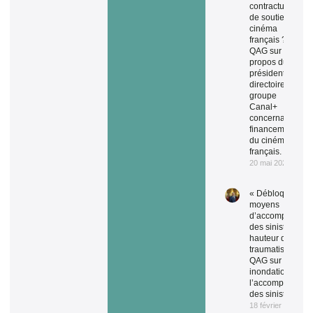
contractuelles
de soutien au
cinéma
français ? » –
QAG sur les
propos du
président du
directoire du
groupe
Canal+
concernant le
financement
du cinéma
français.
20 mai 2026
« Débloquez de
moyens
d’accompagnem
des sinistrés à la
hauteur du
traumatisme ! » 
QAG sur les
inondations et
l’accompagneme
des sinistrés.
18 février 2026