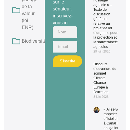
nostalgie
sur le
agricole » –
de la
sénateur,
Texte de
valeur
discussion
inscrivez-
générale
(loi
vous ici.
relative au
ENR)
projet de loi
d’urgence pour
la protection et
Biodiversité
la souveraineté
agricoles
29 juin 2026
S'inscrire
Discours
d’ouverture du
sommet
Climate
Chance
Europe à
Bruxelles
3 juin 2026
« Allez-vous
rappeler
officiellement
à Canal+ ses
obligations