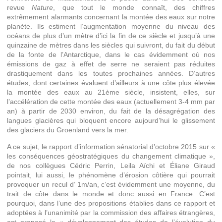
revue
Nature
, que tout le monde connaît, des chiffres
extrêmement alarmants concernant la montée des eaux sur notre
planète. Ils estiment l’augmentation moyenne du niveau des
océans de plus d’un mètre d’ici la fin de ce siècle et jusqu’à une
quinzaine de mètres dans les siècles qui suivront, du fait du début
de la fonte de l’Antarctique, dans le cas évidemment où nos
émissions de gaz à effet de serre ne seraient pas réduites
drastiquement dans les toutes prochaines années. D’autres
études, dont certaines évaluent d’ailleurs à une côte plus élevée
la montée des eaux au 21ème siècle, insistent, elles, sur
l’accélération de cette montée des eaux (actuellement 3-4 mm par
an) à partir de 2030 environ, du fait de la désagrégation des
langues glacières qui bloquent encore aujourd’hui le glissement
des glaciers du Groenland vers la mer.
A ce sujet, le rapport d’information sénatorial d’octobre 2015 sur «
les conséquences géostratégiques du changement climatique »,
de nos collègues Cédric Perrin, Leila Aïchi et Éliane Giraud
pointait, lui aussi, le phénomène d’érosion côtière qui pourrait
provoquer un recul d’ 1m/an, c’est évidemment une moyenne, du
trait de côte dans le monde et donc aussi en France. C’est
pourquoi, dans l’une des propositions établies dans ce rapport et
adoptées à l’unanimité par la commission des affaires étrangères,
est proposé le « développement des études de l’évolution du