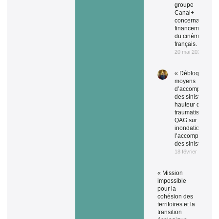
groupe
Canal+
concernant le
financement
du cinéma
français.
20 mai 2026
« Débloquez de
moyens
d’accompagnem
des sinistrés à la
hauteur du
traumatisme ! » 
QAG sur les
inondations et
l’accompagneme
des sinistrés.
18 février 2026
« Mission
impossible
pour la
cohésion des
territoires et la
transition