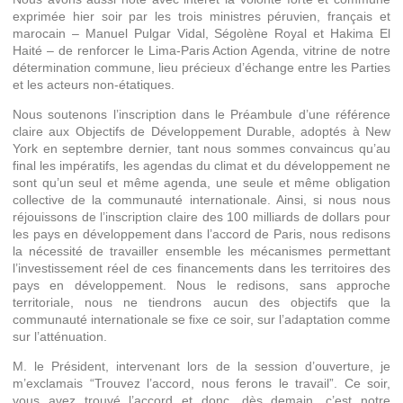
exprimée hier soir par les trois ministres péruvien, français et
marocain – Manuel Pulgar Vidal, Ségolène Royal et Hakima El
Haité – de renforcer le Lima-Paris Action Agenda, vitrine de notre
détermination commune, lieu précieux d’échange entre les Parties
et les acteurs non-étatiques.
Nous soutenons l’inscription dans le Préambule d’une référence
claire aux Objectifs de Développement Durable, adoptés à New
York en septembre dernier, tant nous sommes convaincus qu’au
final les impératifs, les agendas du climat et du développement ne
sont qu’un seul et même agenda, une seule et même obligation
collective de la communauté internationale. Ainsi, si nous nous
réjouissons de l’inscription claire des 100 milliards de dollars pour
les pays en développement dans l’accord de Paris, nous redisons
la nécessité de travailler ensemble les mécanismes permettant
l’investissement réel de ces financements dans les territoires des
pays en développement. Nous le redisons, sans approche
territoriale, nous ne tiendrons aucun des objectifs que la
communauté internationale se fixe ce soir, sur l’adaptation comme
sur l’atténuation.
M. le Président, intervenant lors de la session d’ouverture, je
m’exclamais “Trouvez l’accord, nous ferons le travail”. Ce soir,
vous avez trouvé l’accord et donc, dès demain, c’est notre