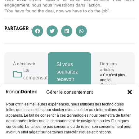
engagement, nous nous investirons dans l’action.
“You have found the deal, now we have to do the job”.
Partager :
À découvrir
Derniers
Si vous
articles
La
souhaitez
« Ce n’est plus
compensation
recevoir
une loi
d’urgence
des
agricole mais
Le
Gérer le consentement
informations
une loi de
partage
nostalgie
sur le
Pour offrir les meilleures expériences, nous utilisons des technologies
agricole » –
de la
sénateur,
telles que les cookies pour stocker et/ou accéder aux informations des
Texte de
valeur
discussion
appareils. Le fait de consentir à ces technologies nous permettra de traiter
inscrivez-
générale
des données telles que le comportement de navigation ou les ID uniques
(loi
vous ici.
relative au
sur ce site. Le fait de ne pas consentir ou de retirer son consentement peut
ENR)
projet de loi
avoir un effet négatif sur certaines caractéristiques et fonctions.
d’urgence pour