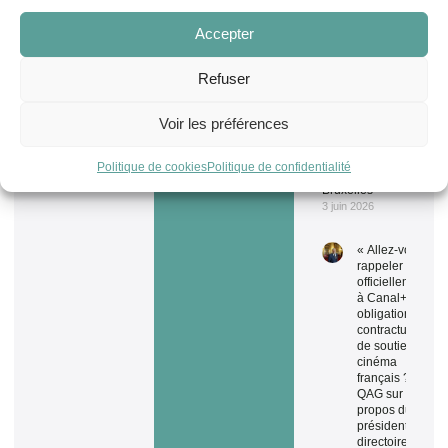
la protection et
Biodiversité
la souveraineté
Accepter
agricoles
29 juin 2026
Refuser
S'inscrire
Discours
d’ouverture du
Voir les préférences
sommet
Climate
Chance
Politique de cookies
Politique de confidentialité
Europe à
Bruxelles
3 juin 2026
« Allez-vous
rappeler
officiellement
à Canal+ ses
obligations
contractuelles
de soutien au
cinéma
français ? » –
QAG sur les
propos du
président du
directoire du