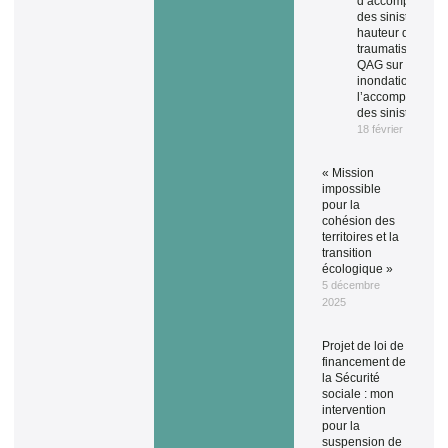
d’accompagnem
des sinistrés à la
hauteur du
traumatisme ! » 
QAG sur les
inondations et
l’accompagneme
des sinistrés.
18 février 2026
« Mission
impossible
pour la
cohésion des
territoires et la
transition
écologique »
5 décembre
2025
Projet de loi de
financement de
la Sécurité
sociale : mon
intervention
pour la
suspension de