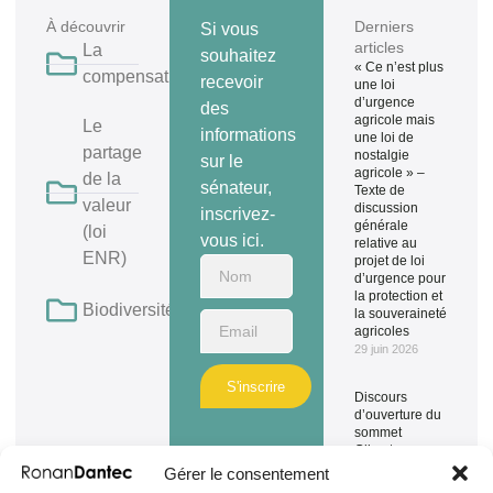
À découvrir
Derniers
Si vous
articles
La
souhaitez
« Ce n’est plus
compensation
recevoir
une loi
d’urgence
des
agricole mais
Le
informations
une loi de
partage
nostalgie
sur le
agricole » –
de la
sénateur,
Texte de
valeur
discussion
inscrivez-
générale
(loi
vous ici.
relative au
ENR)
projet de loi
d’urgence pour
la protection et
Biodiversité
la souveraineté
agricoles
29 juin 2026
S'inscrire
Discours
d’ouverture du
sommet
Climate
Chance
Gérer le consentement
Europe à