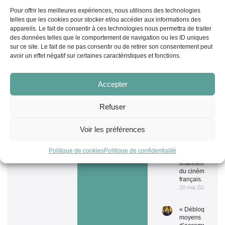
Bruxelles
Pour offrir les meilleures expériences, nous utilisons des technologies
3 juin 2026
telles que les cookies pour stocker et/ou accéder aux informations des
appareils. Le fait de consentir à ces technologies nous permettra de traiter
« Allez-vous
des données telles que le comportement de navigation ou les ID uniques
rappeler
sur ce site. Le fait de ne pas consentir ou de retirer son consentement peut
officiellement
avoir un effet négatif sur certaines caractéristiques et fonctions.
à Canal+ ses
obligations
contractuelles
de soutien au
Accepter
cinéma
français ? » –
Refuser
QAG sur les
propos du
président du
Voir les préférences
directoire du
groupe
Canal+
Politique de cookies
Politique de confidentialité
concernant le
financement
du cinéma
français.
20 mai 2026
« Débloquez de
moyens