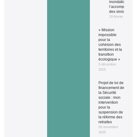
inondations et
l’accompagneme
des sinistrés.
18 février 2026
« Mission
impossible
pour la
cohésion des
territoires et la
transition
écologique »
5 décembre
2025
Projet de loi de
financement de
la Sécurité
sociale : mon
intervention
pour la
suspension de
la réforme des
retraites
26 novembre
2025