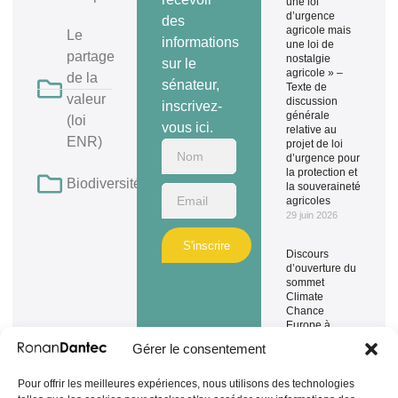
une loi
d’urgence
des
agricole mais
Le
informations
une loi de
partage
nostalgie
sur le
agricole » –
de la
sénateur,
Texte de
valeur
discussion
inscrivez-
générale
(loi
vous ici.
relative au
ENR)
projet de loi
d’urgence pour
la protection et
Biodiversité
la souveraineté
agricoles
29 juin 2026
S'inscrire
Discours
d’ouverture du
sommet
Climate
Chance
Europe à
Bruxelles
Gérer le consentement
3 juin 2026
Pour offrir les meilleures expériences, nous utilisons des technologies
« Allez-vous