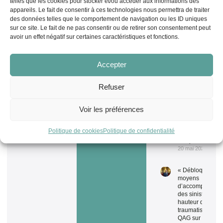
telles que les cookies pour stocker et/ou accéder aux informations des
rappeler
appareils. Le fait de consentir à ces technologies nous permettra de traiter
officiellement
des données telles que le comportement de navigation ou les ID uniques
à Canal+ ses
sur ce site. Le fait de ne pas consentir ou de retirer son consentement peut
obligations
avoir un effet négatif sur certaines caractéristiques et fonctions.
contractuelles
de soutien au
cinéma
français ? » –
Accepter
QAG sur les
propos du
président du
Refuser
directoire du
groupe
Voir les préférences
Canal+
concernant le
financement
Politique de cookies
Politique de confidentialité
du cinéma
français.
20 mai 2026
« Débloquez de
moyens
d’accompagnem
des sinistrés à la
hauteur du
traumatisme ! » 
QAG sur les