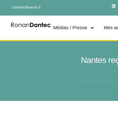
r.dantec@senat.fr
Médias / Presse
Mes ac
Nantes reç