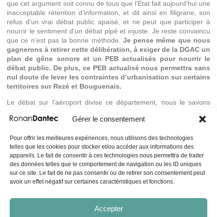
que cet argument soit connu de tous que l’Etat fait aujourd’hui une
inacceptable rétention d’information, et dit ainsi en filigrane, son
refus d’un vrai débat public apaisé, et ne peut que participer à
nourrir le sentiment d’un débat pipé et injuste. Je reste convaincu
que ce n’est pas la bonne méthode.
Je pense même que nous
gagnerons à retirer cette délibération, à exiger de la DGAC un
plan de gêne sonore et un PEB actualisés pour nourrir le
débat public. De plus, ce PEB actualisé nous permettra sans
nul doute de lever les contraintes d’urbanisation sur certains
territoires sur Rezé et Bouguenais.
Le débat sur l’aéroport divise ce département, nous le savons
tous, néanmoins nous devrions nous rejoindre sur la nécessité de
Gérer le consentement
données précises, communes, expertisées, pour nourrir un débat
public apaisé. Je pense qu’il n’est jamais trop tard pour cela, je
Pour offrir les meilleures expériences, nous utilisons des technologies
reste convaincu que nous devrions porter ensemble cette
telles que les cookies pour stocker et/ou accéder aux informations des
exigence, et dire tout simplement à la DGAC qu’elle se doit de
appareils. Le fait de consentir à ces technologies nous permettra de traiter
respecter les demandes des autorités indépendantes, justement
des données telles que le comportement de navigation ou les ID uniques
mises en place pour garantir le débat démocratique. Ce serait un
sur ce site. Le fait de ne pas consentir ou de retirer son consentement peut
message fort au conseil communautaire, en attendant nous nous
avoir un effet négatif sur certaines caractéristiques et fonctions.
abstiendrons.
Accepter
Partager :