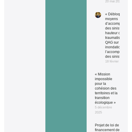
20 mai 2026
« Débloquez de
moyens
d’accompagnem
des sinistrés à la
hauteur du
traumatisme ! » 
QAG sur les
inondations et
l’accompagneme
des sinistrés.
18 février 2026
« Mission
impossible
pour la
cohésion des
territoires et la
transition
écologique »
5 décembre
2025
Projet de loi de
financement de