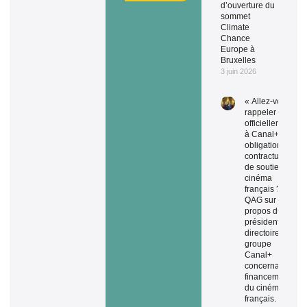
d’ouverture du
sommet
Climate
Chance
Europe à
Bruxelles
3 juin 2026
« Allez-vous
rappeler
officiellement
à Canal+ ses
obligations
contractuelles
de soutien au
cinéma
français ? » –
QAG sur les
propos du
président du
directoire du
groupe
Canal+
concernant le
financement
du cinéma
français.