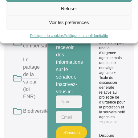
Refuser
Voir les préférences
À découvrir
Derniers
Si vous
Politique de cookies
Politique de confidentialité
articles
La
souhaitez
« Ce n’est plus
compensation
recevoir
une loi
d’urgence
des
agricole mais
Le
informations
une loi de
partage
nostalgie
sur le
agricole » –
de la
sénateur,
Texte de
valeur
discussion
inscrivez-
générale
(loi
vous ici.
relative au
ENR)
projet de loi
d’urgence pour
la protection et
Biodiversité
la souveraineté
agricoles
29 juin 2026
S'inscrire
Discours